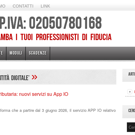
AMO
CONTATTI
LINK
 P.IVA: 02050780168
ba I TUOI PROFESSIONISTI DI FIDUCIA
TE
MODULI
SCADENZE
»
ART
ntità digitale’
ibutaria: nuovi servizi su App IO
informa che a partire dal 3 giugno 2026, il servizio APP IO relativo
CER