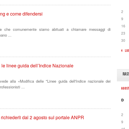
2
ing e come difendersi
9
16
ette che comunemente siamo abituati a chiamare messaggi di
23
mano ...
30
« LU
 le linee guida dell’Indice Nazionale
RAS
de alla «Modifica delle "Linee guida dell'Indice nazionale dei
rofessionisti ...
AGOS
D
2
le richiederli dal 2 agosto sul portale ANPR
9
16