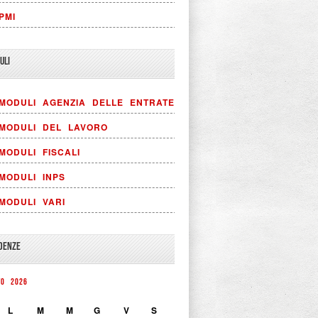
PMI
ULI
MODULI AGENZIA DELLE ENTRATE
MODULI DEL LAVORO
MODULI FISCALI
MODULI INPS
MODULI VARI
DENZE
TO 2026
L
M
M
G
V
S