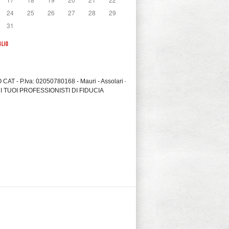
24
25
26
27
28
29
31
GLIO
CAT - P.Iva: 02050780168 - Mauri - Assolari -
I TUOI PROFESSIONISTI DI FIDUCIA