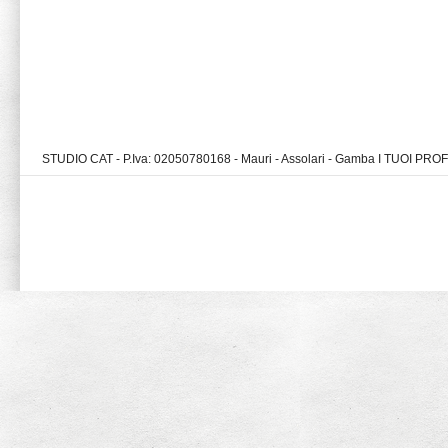
STUDIO CAT - P.Iva: 02050780168 - Mauri - Assolari - Gamba I TUOI PR