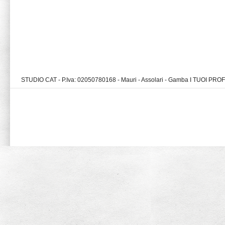
STUDIO CAT - P.Iva: 02050780168 - Mauri - Assolari - Gamba I TUOI PR