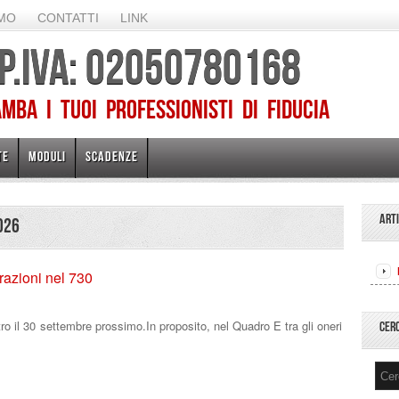
AMO
CONTATTI
LINK
 P.IVA: 02050780168
ba I TUOI PROFESSIONISTI DI FIDUCIA
TE
MODULI
SCADENZE
ART
026
trazioni nel 730
ro il 30 settembre prossimo.In proposito, nel Quadro E tra gli oneri
CER