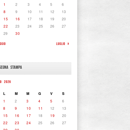
1
2
3
4
5
6
8
9
10
11
12
13
15
16
17
18
19
20
22
23
24
25
26
27
29
30
GGIO
LUGLIO »
SEGNA STAMPA
NO 2026
L
M
M
G
V
S
1
2
3
4
5
6
8
9
10
11
12
13
15
16
17
18
19
20
22
23
24
25
26
27
29
30