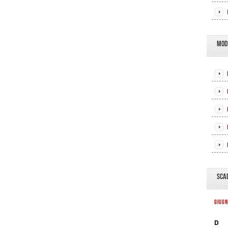
MOD
SCA
GIUG
D