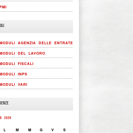
PMI
ULI
MODULI AGENZIA DELLE ENTRATE
MODULI DEL LAVORO
MODULI FISCALI
MODULI INPS
MODULI VARI
DENZE
NO 2026
L
M
M
G
V
S