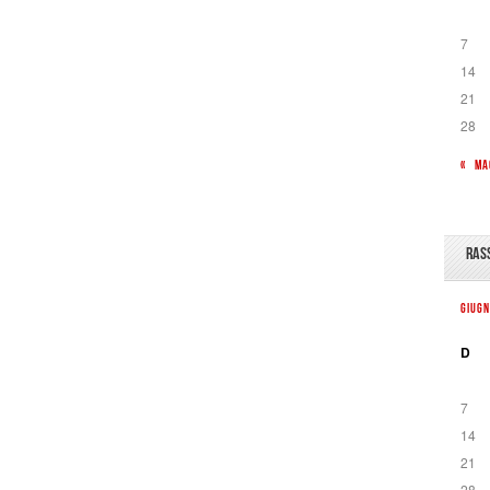
7
14
21
28
« MA
RAS
GIUG
D
7
14
21
28