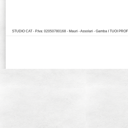
STUDIO CAT - P.Iva: 02050780168 - Mauri - Assolari - Gamba I TUOI PR