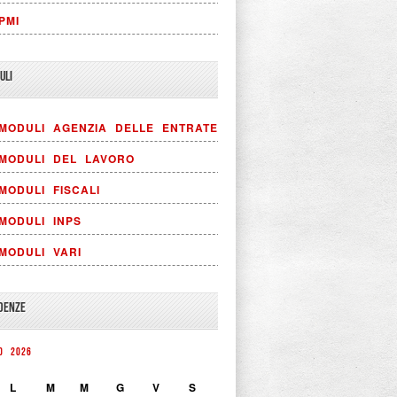
PMI
ULI
MODULI AGENZIA DELLE ENTRATE
MODULI DEL LAVORO
MODULI FISCALI
MODULI INPS
MODULI VARI
DENZE
IO 2026
L
M
M
G
V
S