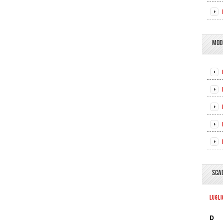
MOD
SCA
LUGL
D