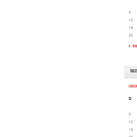
5
12
19
26
« GI
RAS
LUGL
D
5
12
19
26