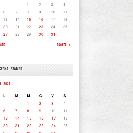
1
2
3
4
6
7
8
9
10
11
13
14
15
16
17
18
20
21
22
23
24
25
27
28
29
30
31
UGNO
AGOSTO »
SEGNA STAMPA
IO 2026
L
M
M
G
V
S
1
2
3
4
6
7
8
9
10
11
13
14
15
16
17
18
20
21
22
23
24
25
27
28
29
30
31