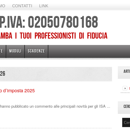
AMO
CONTATTI
LINK
 P.IVA: 02050780168
ba I TUOI PROFESSIONISTI DI FIDUCIA
TE
MODULI
SCADENZE
ART
026
no d’imposta 2025
e hanno pubblicato un commento alle principali novità per gli ISA ...
CER