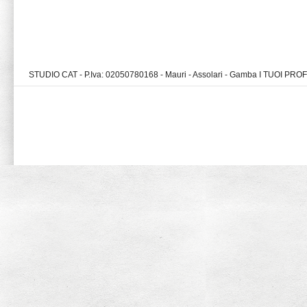
STUDIO CAT - P.Iva: 02050780168 - Mauri - Assolari - Gamba I TUOI PR