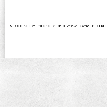
STUDIO CAT - P.Iva: 02050780168 - Mauri - Assolari - Gamba I TUOI PR