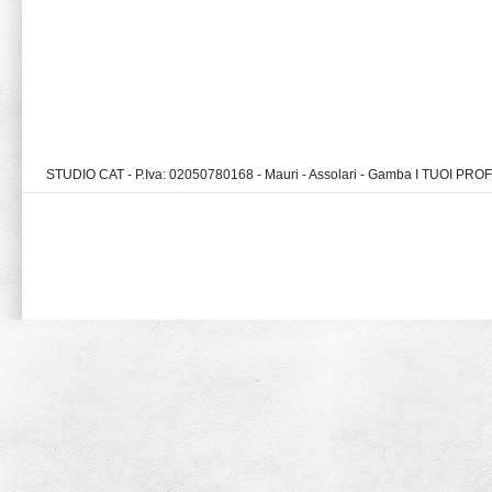
STUDIO CAT - P.Iva: 02050780168 - Mauri - Assolari - Gamba I TUOI PR