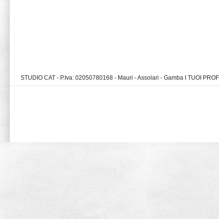
STUDIO CAT - P.Iva: 02050780168 - Mauri - Assolari - Gamba I TUOI PR