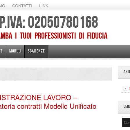
AMO
CONTATTI
LINK
 P.IVA: 02050780168
ba I TUOI PROFESSIONISTI DI FIDUCIA
TE
MODULI
SCADENZE
ART
ISTRAZIONE LAVORO –
oria contratti Modello Unificato
CER