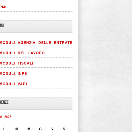
PMI
ULI
MODULI AGENZIA DELLE ENTRATE
MODULI DEL LAVORO
MODULI FISCALI
MODULI INPS
MODULI VARI
DENZE
TO 2026
L
M
M
G
V
S