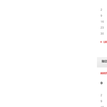
2
9
16
23
30
« LU
RAS
AGOS
D
2
9
16