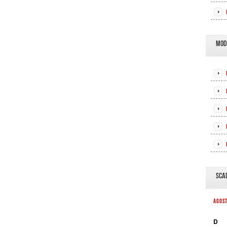
MOD
SCA
AGOS
D