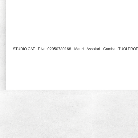
STUDIO CAT - P.Iva: 02050780168 - Mauri - Assolari - Gamba I TUOI PR