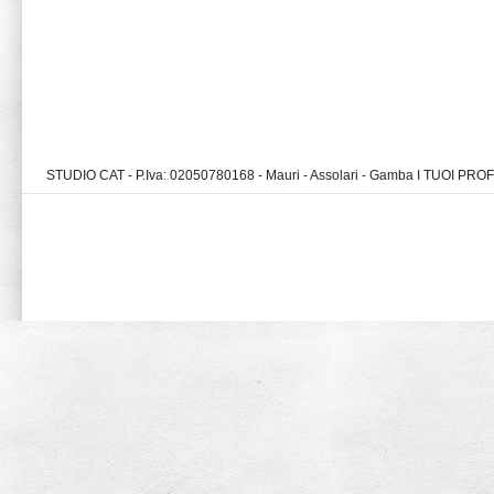
STUDIO CAT - P.Iva: 02050780168 - Mauri - Assolari - Gamba I TUOI PR