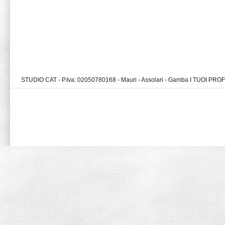
STUDIO CAT - P.Iva: 02050780168 - Mauri - Assolari - Gamba I TUOI PR