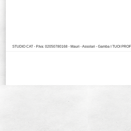
STUDIO CAT - P.Iva: 02050780168 - Mauri - Assolari - Gamba I TUOI PR