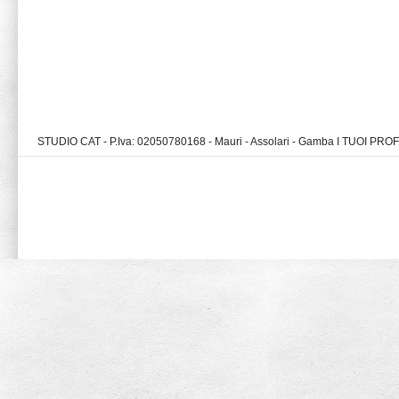
STUDIO CAT - P.Iva: 02050780168 - Mauri - Assolari - Gamba I TUOI PR