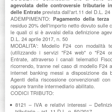
agevolata delle controversie tributarie i
delle Entrate
prevista dall'art.11 del D.L. 24
ADEMPIMENTO:
Pagamento della terza 
residuo 20% dell'importo netto dovuto sulle c
le quali ci si è avvalsi della definizione agev
D.L. 24 aprile 2017, n. 50
MODALITA':
Modello F24 con modalità te
(utilizzando i servizi "F24 web" o "F24 on
Entrate, attraverso i canali telematici Fis
ricorrendo, tranne nel caso di modello F24 a 
internet banking messi a disposizione da b
Agenti della riscossione convenzionati con 
oppure tramite intermediario abilitato.
CODICI TRIBUTO:
8121 – IVA e relativi interessi – Definiz
tributarie – art. 11 D.L. n. 50/2017