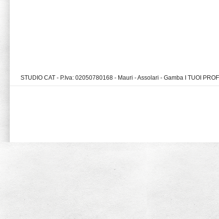
STUDIO CAT - P.Iva: 02050780168 - Mauri - Assolari - Gamba I TUOI PR