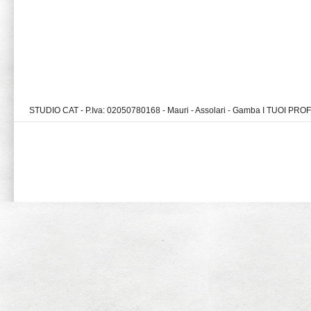
STUDIO CAT - P.Iva: 02050780168 - Mauri - Assolari - Gamba I TUOI PR