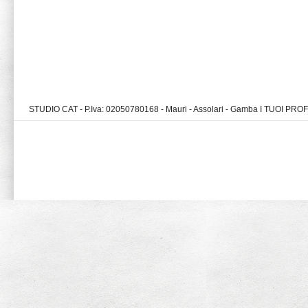
STUDIO CAT - P.Iva: 02050780168 - Mauri - Assolari - Gamba I TUOI PR