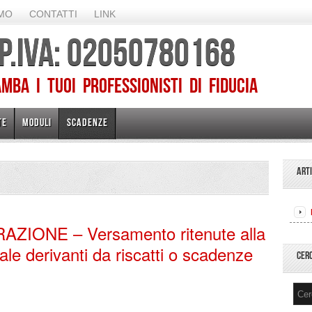
AMO
CONTATTI
LINK
 P.IVA: 02050780168
ba I TUOI PROFESSIONISTI DI FIDUCIA
TE
MODULI
SCADENZE
ART
ZIONE – Versamento ritenute alla
itale derivanti da riscatti o scadenze
CER