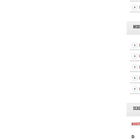
MOD
SCA
AGOS
D