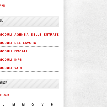
PMI
ULI
MODULI AGENZIA DELLE ENTRATE
MODULI DEL LAVORO
MODULI FISCALI
MODULI INPS
MODULI VARI
DENZE
TO 2026
L
M
M
G
V
S