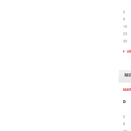
2
9
16
23
30
« LU
RAS
AGOS
D
2
9
16