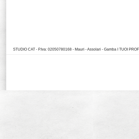
STUDIO CAT - P.Iva: 02050780168 - Mauri - Assolari - Gamba I TUOI PR