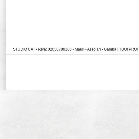
STUDIO CAT - P.Iva: 02050780168 - Mauri - Assolari - Gamba I TUOI PR