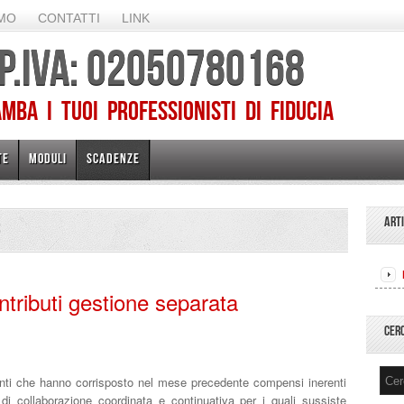
AMO
CONTATTI
LINK
 P.IVA: 02050780168
ba I TUOI PROFESSIONISTI DI FIDUCIA
TE
MODULI
SCADENZE
ART
8
ributi gestione separata
CER
i che hanno corrisposto nel mese precedente compensi inerenti
 di collaborazione coordinata e continuativa per i quali sussiste