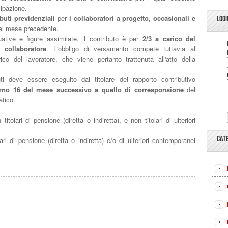
cipazione.
buti previdenziali
per
i collaboratori a progetto, occasionali e
LOGI
nel mese precedente.
uative e figure assimilate, il contributo è per
2/3 a carico del
 collaboratore
. L'obbligo di versamento compete tuttavia al
o del lavoratore, che viene pertanto trattenuta all'atto della
i deve essere eseguito dal titolare del rapporto contributivo
orno 16 del mese successivo a quello di corresponsione
del
tico.
tolari di pensione (diretta o indiretta), e non titolari di ulteriori
CAT
ari di pensione (diretta o indiretta) e/o di ulteriori contemporanei