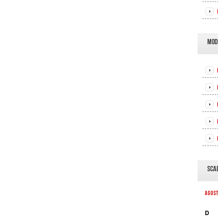
MOD
SCA
AGOS
D