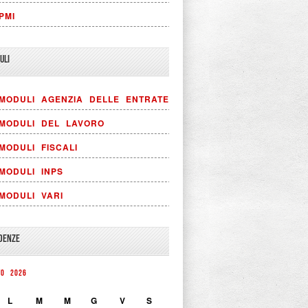
PMI
ULI
MODULI AGENZIA DELLE ENTRATE
MODULI DEL LAVORO
MODULI FISCALI
MODULI INPS
MODULI VARI
DENZE
TO 2026
L
M
M
G
V
S