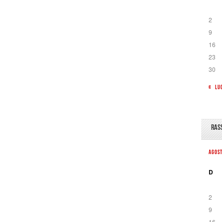
2
9
16
23
30
« LU
RAS
AGOS
D
2
9
16