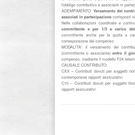
l'obbligo contributivo e associanti in parte
ADEMPIMENTO:
Versamento dei contri
associati in partecipazione
corrisposti 
Nelle collaborazioni coordinate e contin
committente e per 1/3 a carico del
committente anche per la quota a caric
corresponsione del compenso.
MODALITA': il versamento dei contribut
(committente o associante)
entro il gi
compenso, mediante il modello F24 telema
CAUSALE CONTRIBUTO:
CXX – Contributi dovuti per soggetti non ti
contemporanei rapporti assicurativi.
C10 – Contributi dovuti per soggetti titol
rapporti assicurativi.