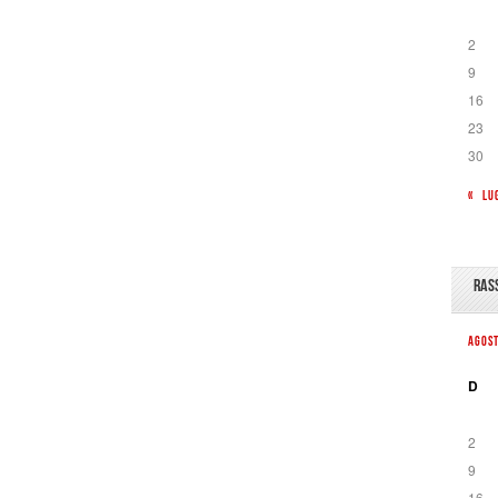
2
9
16
23
30
« LU
RAS
AGOS
D
2
9
16