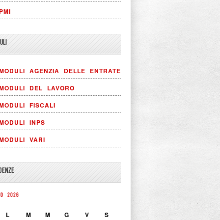
PMI
ULI
MODULI AGENZIA DELLE ENTRATE
MODULI DEL LAVORO
MODULI FISCALI
MODULI INPS
MODULI VARI
DENZE
TO 2026
L
M
M
G
V
S