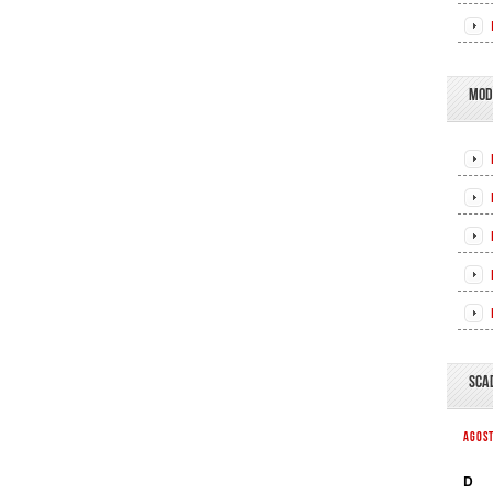
MOD
SCA
AGOS
D