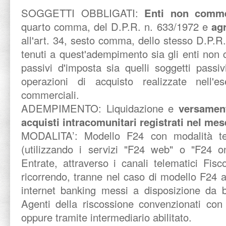
SOGGETTI OBBLIGATI:
Enti non comme
quarto comma, del D.P.R. n. 633/1972 e
agr
all'art. 34, sesto comma, dello stesso D.P.
tenuti a quest'adempimento sia gli enti non
passivi d'imposta sia quelli soggetti passiv
operazioni di acquisto realizzate nell'es
commerciali.
ADEMPIMENTO: Liquidazione e
versament
acquisti intracomunitari registrati nel me
MODALITA’:
Modello F24 con modalità te
(utilizzando i servizi "F24 web" o "F24 on
Entrate, attraverso i canali telematici Fis
ricorrendo, tranne nel caso di modello F24 a 
internet banking messi a disposizione da b
Agenti della riscossione convenzionati con 
oppure tramite intermediario abilitato.