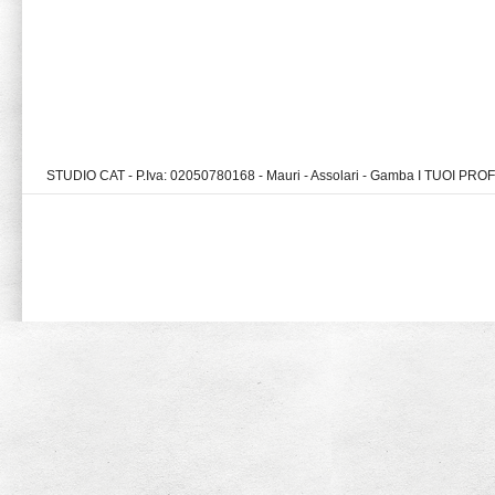
STUDIO CAT - P.Iva: 02050780168 - Mauri - Assolari - Gamba I TUOI PR