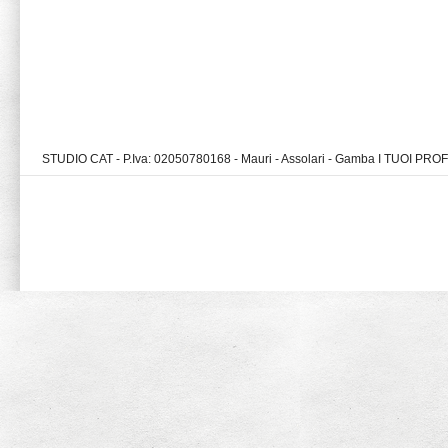
STUDIO CAT - P.Iva: 02050780168 - Mauri - Assolari - Gamba I TUOI PR