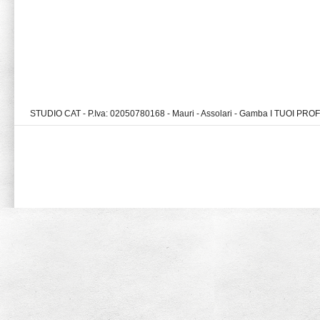
STUDIO CAT - P.Iva: 02050780168 - Mauri - Assolari - Gamba I TUOI PR