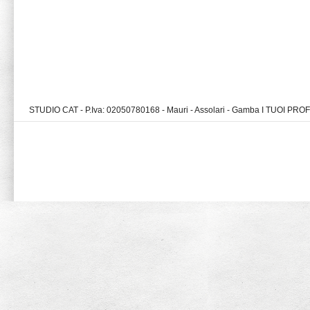
STUDIO CAT - P.Iva: 02050780168 - Mauri - Assolari - Gamba I TUOI PR