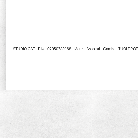
STUDIO CAT - P.Iva: 02050780168 - Mauri - Assolari - Gamba I TUOI PR