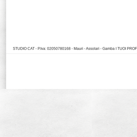
STUDIO CAT - P.Iva: 02050780168 - Mauri - Assolari - Gamba I TUOI PR