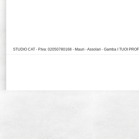
STUDIO CAT - P.Iva: 02050780168 - Mauri - Assolari - Gamba I TUOI PR