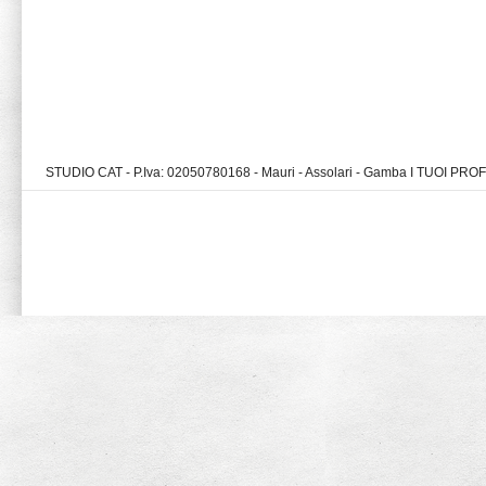
STUDIO CAT - P.Iva: 02050780168 - Mauri - Assolari - Gamba I TUOI PR