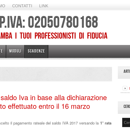
AMO
CONTATTI
LINK
 P.IVA: 02050780168
ba I TUOI PROFESSIONISTI DI FIDUCIA
TE
MODULI
SCADENZE
ART
aldo Iva in base alla dichiarazione
o effettuato entro il 16 marzo
CER
elto il pagamento rateale del saldo IVA 2017 versando la
1° rata