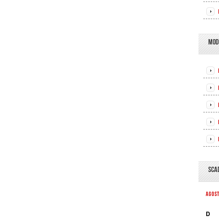
MOD
SCA
AGOS
D