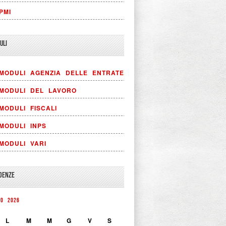
PMI
ULI
MODULI AGENZIA DELLE ENTRATE
MODULI DEL LAVORO
MODULI FISCALI
MODULI INPS
MODULI VARI
DENZE
TO 2026
L
M
M
G
V
S