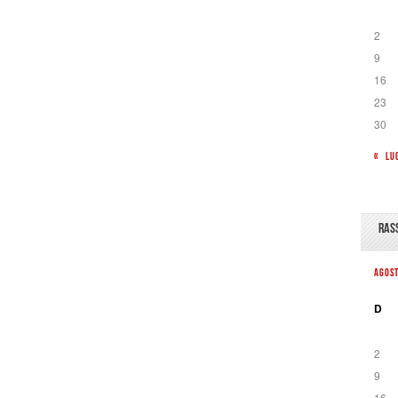
2
9
16
23
30
« LU
RAS
AGOS
D
2
9
16