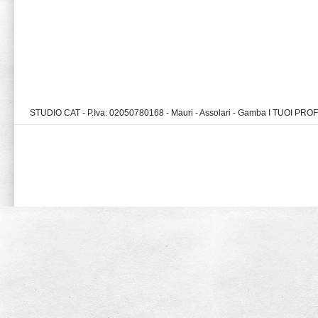
STUDIO CAT - P.Iva: 02050780168 - Mauri - Assolari - Gamba I TUOI PR