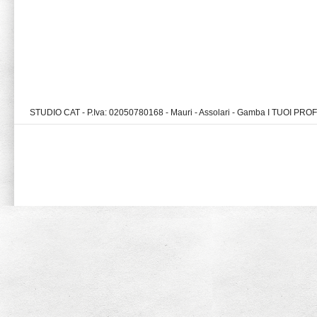
STUDIO CAT - P.Iva: 02050780168 - Mauri - Assolari - Gamba I TUOI PR