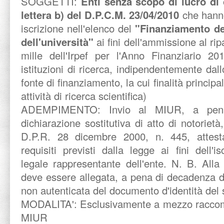
SOGGETTI:
Enti senza scopo di lucro di 
lettera b) del D.P.C.M. 23/04/2010
che hann
iscrizione nell'elenco del
"Finanziamento del
dell'università"
ai fini dell'ammissione al rip
mille dell'Irpef per l'Anno Finanziario 20
istituzioni di ricerca, indipendentemente dall
fonte di finanziamento, la cui finalità princip
attività di ricerca scientifica)
ADEMPIMENTO:
Invio al MIUR, a pen
dichiarazione sostitutiva di atto di notorietà,
D.P.R. 28 dicembre 2000, n. 445, attesta
requisiti previsti dalla legge ai fini dell'is
legale rappresentante dell'ente. N. B. Alla 
deve essere allegata, a pena di decadenza da
non autenticata del documento d'identità del s
MODALITA':
Esclusivamente a mezzo raccoma
MIUR