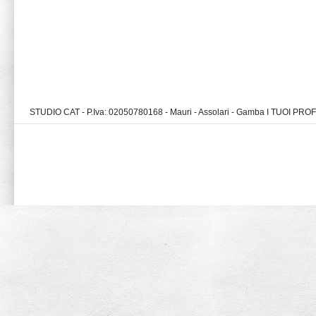
STUDIO CAT - P.Iva: 02050780168 - Mauri - Assolari - Gamba I TUOI PR