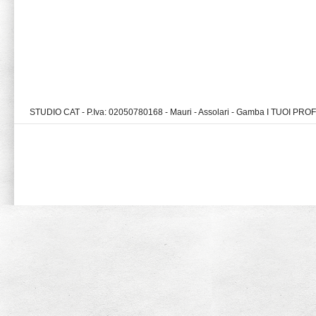
STUDIO CAT - P.Iva: 02050780168 - Mauri - Assolari - Gamba I TUOI PR