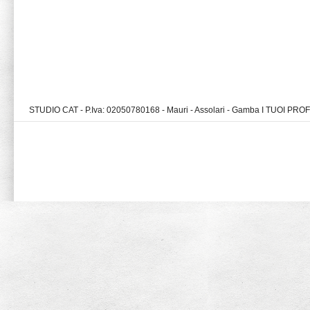
STUDIO CAT - P.Iva: 02050780168 - Mauri - Assolari - Gamba I TUOI PR