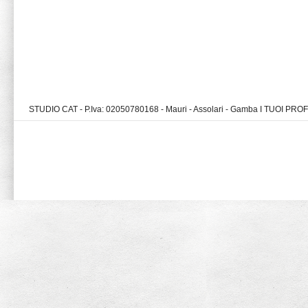
STUDIO CAT - P.Iva: 02050780168 - Mauri - Assolari - Gamba I TUOI PR