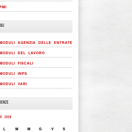
PMI
ULI
MODULI AGENZIA DELLE ENTRATE
MODULI DEL LAVORO
MODULI FISCALI
MODULI INPS
MODULI VARI
DENZE
TO 2026
L
M
M
G
V
S