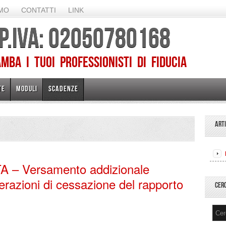
AMO
CONTATTI
LINK
 P.IVA: 02050780168
ba I TUOI PROFESSIONISTI DI FIDUCIA
TE
MODULI
SCADENZE
ART
 – Versamento addizionale
razioni di cessazione del rapporto
CER