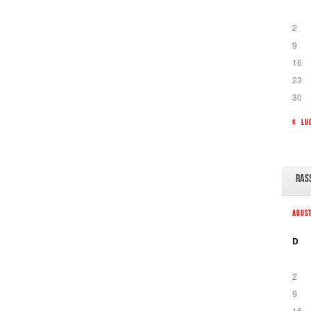
2
9
16
23
30
« LU
RAS
AGOS
D
2
9
16