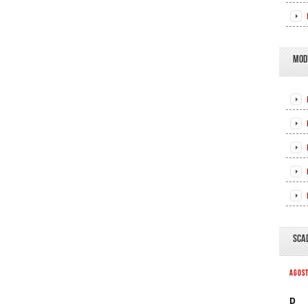
MOD
SCA
AGOS
D