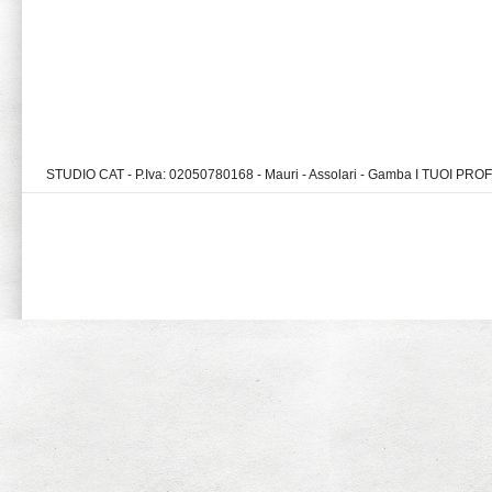
STUDIO CAT - P.Iva: 02050780168 - Mauri - Assolari - Gamba I TUOI PR