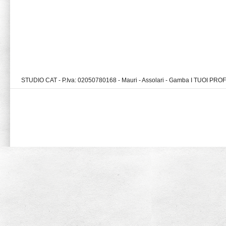
STUDIO CAT - P.Iva: 02050780168 - Mauri - Assolari - Gamba I TUOI PR