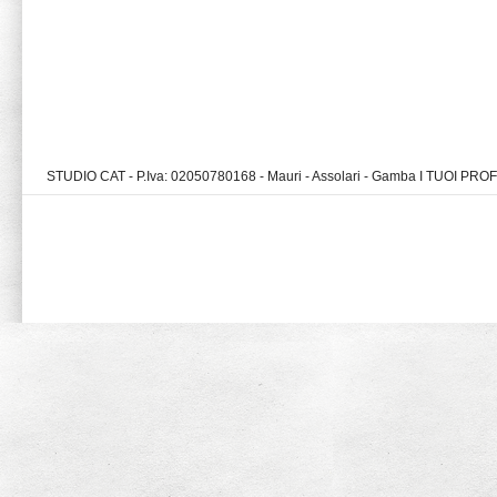
STUDIO CAT - P.Iva: 02050780168 - Mauri - Assolari - Gamba I TUOI PR