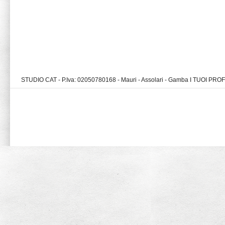
STUDIO CAT - P.Iva: 02050780168 - Mauri - Assolari - Gamba I TUOI PR