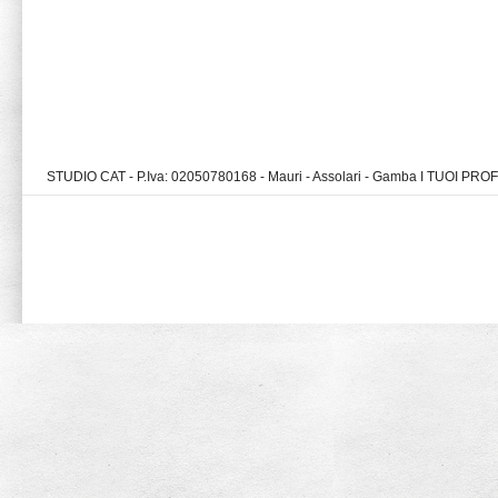
STUDIO CAT - P.Iva: 02050780168 - Mauri - Assolari - Gamba I TUOI PR