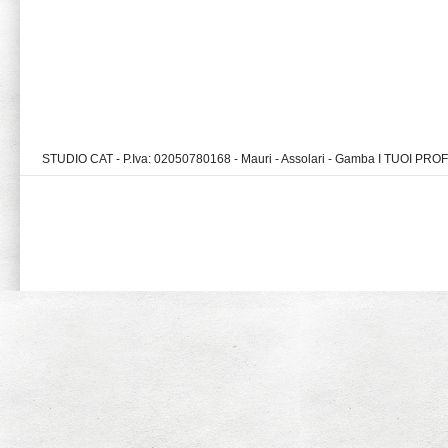
STUDIO CAT - P.Iva: 02050780168 - Mauri - Assolari - Gamba I TUOI PR