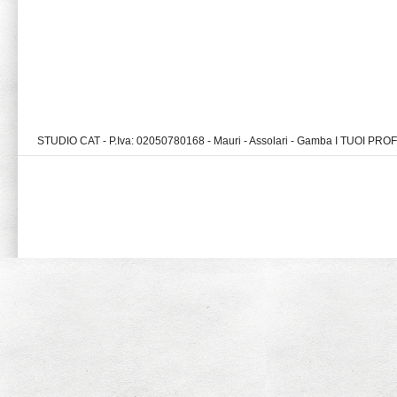
STUDIO CAT - P.Iva: 02050780168 - Mauri - Assolari - Gamba I TUOI PR