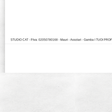
STUDIO CAT - P.Iva: 02050780168 - Mauri - Assolari - Gamba I TUOI PR