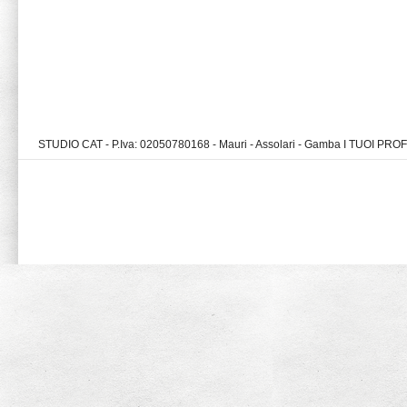
STUDIO CAT - P.Iva: 02050780168 - Mauri - Assolari - Gamba I TUOI PR